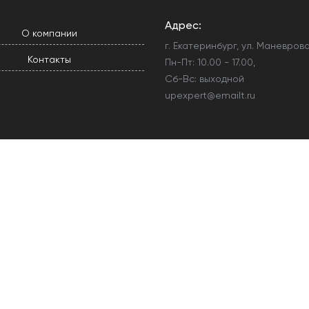
Адрес:
О компании
г. Екатеринбург, ул. Маневрова
Контакты
Пн-Пт: 10.00 - 17.00,
Сб-Вс: выходной
upexpert@emailt.ru