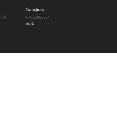
Телефон:
я, 9
+79525845554